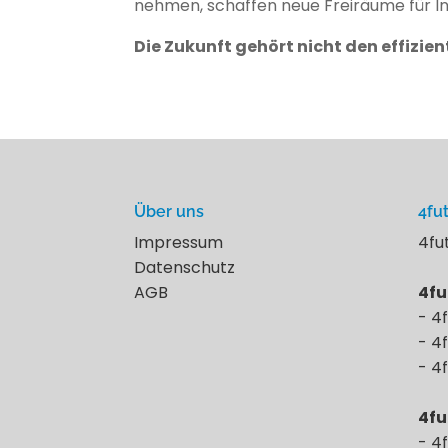
nehmen, schaffen neue Freiräume für 
Die Zukunft gehört nicht den effiz
Über uns
4fu
Impressum
4fu
Datenschutz
AGB
4fu
- 4
- 4
- 4
4fu
- 4