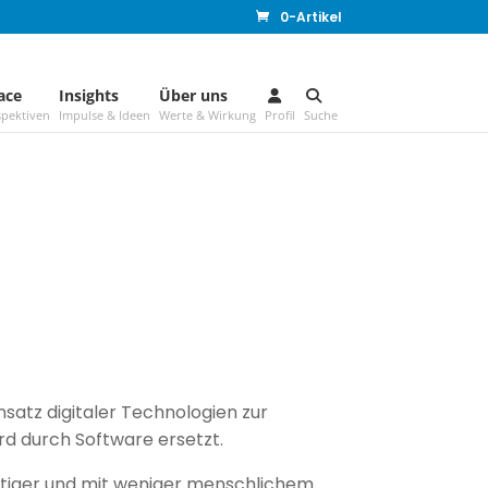
0-Artikel
ace
–
Insights
–
Über uns
–
pektiven
Impulse & Ideen
Werte & Wirkung
Profil
Suche
insatz digitaler Technologien zur
ird durch Software ersetzt.
stiger und mit weniger menschlichem