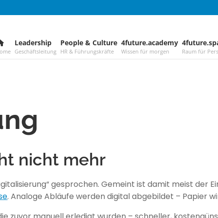
Leadership
–
People & Culture
–
4future.academy
–
4future.sp
ome
Geschäftsleitung
HR & Führungskräfte
Wissen für morgen
Raum für Pers
rung
cht nicht mehr
Digitalisierung“ gesprochen. Gemeint ist damit meist der E
se
. Analoge Abläufe werden digital abgebildet – Papier w
ie zuvor manuell erledigt wurden – schneller, kostengün