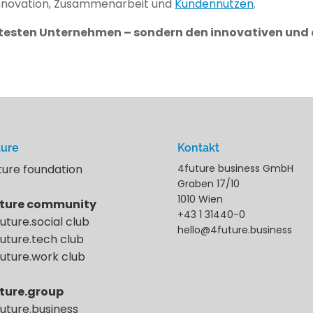
Innovation, Zusammenarbeit und
Kundennutzen
.
ientesten Unternehmen – sondern den innovativen un
ture
Kontakt
ture foundation
4future business GmbH
Graben 17/10
1010 Wien
ture community
+43 1 31440-0
future.social club
hello@4future.business
future.tech club
future.work club
ture.group
future.business