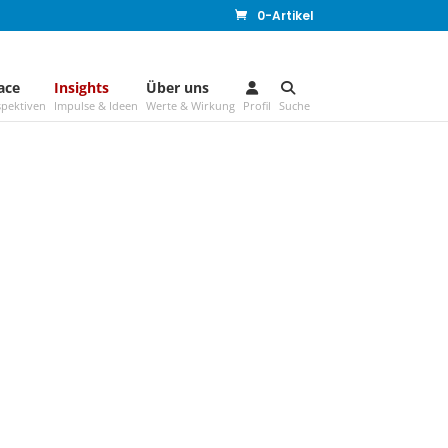
0-Artikel
ace
–
Insights
–
Über uns
–
pektiven
Impulse & Ideen
Werte & Wirkung
Profil
Suche