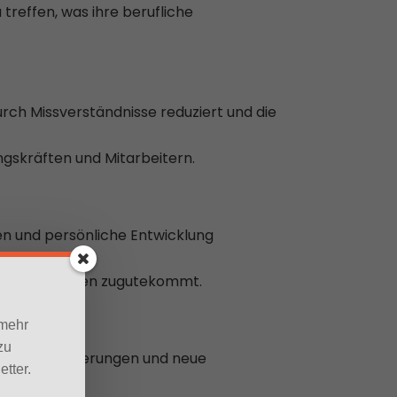
treffen, was ihre berufliche
rch Missverständnisse reduziert und die
gskräften und Mitarbeitern.
nen und persönliche Entwicklung
dem Unternehmen zugutekommt.
 mehr
zu
r auf Veränderungen und neue
tter.