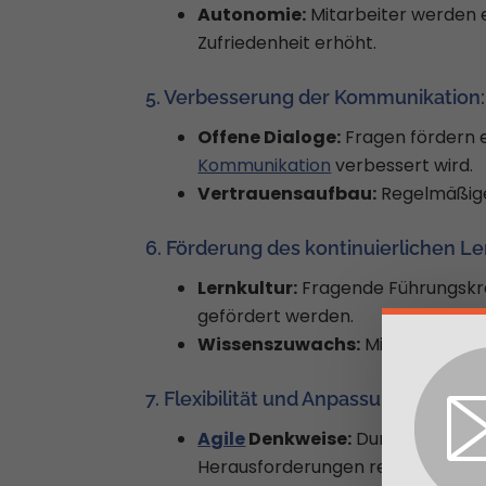
Autonomie:
Mitarbeiter werden e
Zufriedenheit erhöht.
5. Verbesserung der Kommunikation:
Offene Dialoge:
Fragen fördern e
Kommunikation
verbessert wird.
Vertrauensaufbau:
Regelmäßige
6. Förderung des kontinuierlichen Le
Lernkultur:
Fragende Führungskräf
gefördert werden.
Wissenszuwachs:
Mitarbeiter e
7. Flexibilität und Anpassungsfähigkei
Agile
Denkweise:
Durch das Stel
Herausforderungen reagieren.