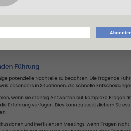
er entwickeln eine flexible Denkweise, die ihnen hilft, sic
Abonnie
eit:
Fragen fördern die Zusammenarbeit und den Austau
beiter fühlen sich als wertvolle Mitglieder des Teams, w
enden Führung
nige potenzielle Nachteile zu beachten. Die fragende Füh
s besonders in Situationen, die schnelle Entscheidungen
ühlen, wenn sie ständig Antworten auf komplexe Fragen f
ie Erfahrung verfügen. Dies kann zu zusätzlichem Stress u
ten.
ussionen und ineffizienten Meetings, wenn Fragen nicht k