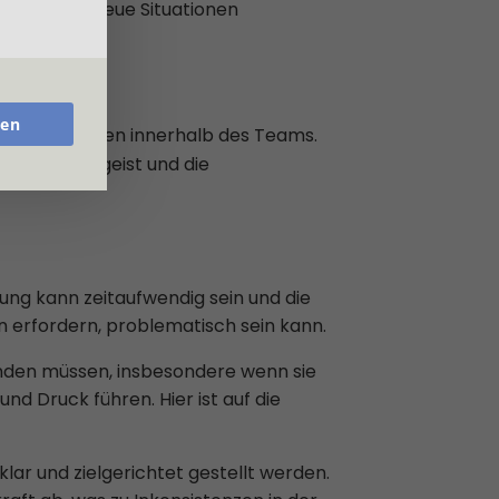
h schnell an neue Situationen
ren
sch von Ideen innerhalb des Teams.
as den Teamgeist und die
rung kann zeitaufwendig sein und die
 erfordern, problematisch sein kann.
inden müssen, insbesondere wenn sie
nd Druck führen. Hier ist auf die
lar und zielgerichtet gestellt werden.