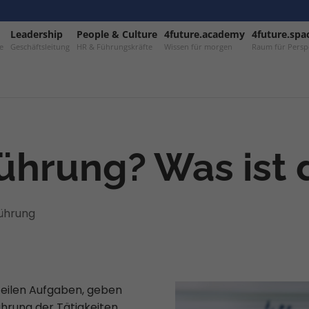
Leadership
–
People & Culture
–
4future.academy
–
4future.spa
e
Geschäftsleitung
HR & Führungskräfte
Wissen für morgen
Raum für Persp
ührung? Was ist 
ührung
teilen Aufgaben, geben
hrung der Tätigkeiten.