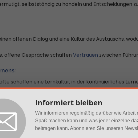
rmutigt, selbstständig zu handeln und Entscheidungen zu 
inen offenen Dialog und eine Kultur des Austauschs, wodu
, offene Gespräche schaffen
Vertrauen
zwischen Führun
rnens:
te schaffen eine Lernkultur, in der kontinuierliches Ler
rweitern ständig ihr Wissen und ihre Fähigkeiten, was 
Informiert bleiben
t:
Wir informieren regelmäßig darüber wie Arbeit
Spaß machen kann und was jeder einzelne da
len von Fragen können Führungskräfte und Teams besse
beitragen kann. Abonnieren Sie unseren Newsle