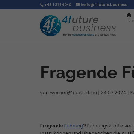
+43 1 31440-0
hello@4future.business
Hom
Fragende F
von
werneri@ngwork.eu
|
24.07.2024
|
F
Fragende
Führung
? Führungskräfte ver
Instruktionen und überwachen die Ausfü