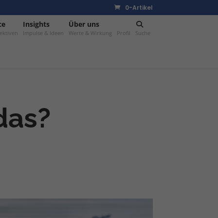
0-Artikel
ce
–
Insights
–
Über uns
–
ektiven
Impulse & Ideen
Werte & Wirkung
Profil
Suche
das?