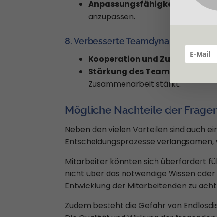
Anpassungsfähigkeit:
Mitarbeit
anzupassen.
8. Verbesserte Teamdynamik:
Kooperation und Zusammenarb
Stärkung des Teamgeists:
Mitar
Zusammenarbeit stärkt.
Mögliche Nachteile der Frag
Neben den vielen Vorteilen sind auch ei
Entscheidungsprozesse verlangsamen, wa
Mitarbeiter könnten sich überfordert f
nicht über das notwendige Wissen oder d
Entwicklung der Mitarbeitenden zu ach
Zudem besteht die Gefahr von Endlosdisk