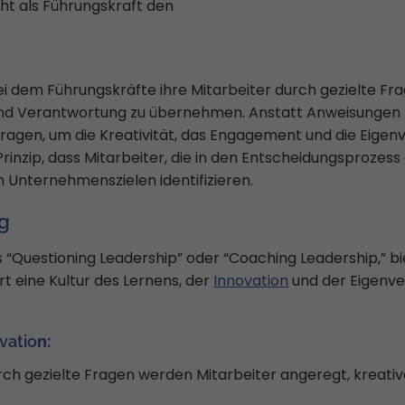
ht als Führungskraft den
bei dem Führungskräfte ihre Mitarbeiter durch gezielte Fr
n und Verantwortung zu übernehmen. Anstatt Anweisungen
ragen, um die Kreativität, das Engagement und die Eigen
Prinzip, dass Mitarbeiter, die in den Entscheidungsprozes
n Unternehmenszielen identifizieren.
ng
“Questioning Leadership” oder “Coaching Leadership,” bie
t eine Kultur des Lernens, der
Innovation
und der Eigenver
vatio
n:
ch gezielte Fragen werden Mitarbeiter angeregt, kreati