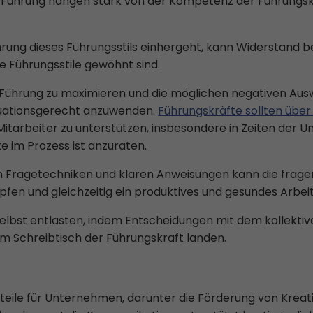
 Führung hängen stark von der Kompetenz der Führungskra
ührung dieses Führungsstils einhergeht, kann Widerstand 
ive Führungsstile gewöhnt sind.
Führung zu maximieren und die möglichen negativen Auswi
tuationsgerecht anzuwenden.
Führungskräfte sollten über
 Mitarbeiter zu unterstützen, insbesondere in Zeiten der 
e im Prozess ist anzuraten.
n Fragetechniken und klaren Anweisungen kann die frage
öpfen und gleichzeitig ein produktives und gesundes Arbei
selbst entlasten, indem Entscheidungen mit dem kollekti
m Schreibtisch der Führungskraft landen.
teile für Unternehmen, darunter die Förderung von Kreat