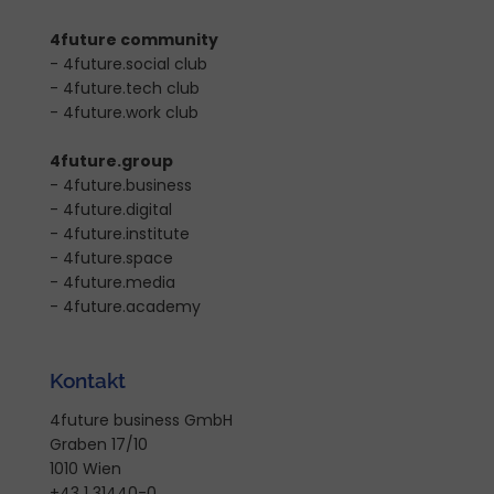
4future community
- 4future.social club
- 4future.tech club
- 4future.work club
4future.group
- 4future.business
- 4future.digital
- 4future.institute
- 4future.space
- 4future.media
- 4future.academy
Kontakt
4future business GmbH
Graben 17/10
1010 Wien
+43 1 31440-0