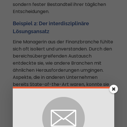
sondern fester Bestandteil ihrer täglichen
Entscheidungen.
Beispiel 2: Der interdisziplinäre
Lösungsansatz
Eine Managerin aus der Finanzbranche fühlte
sich oft isoliert und unverstanden. Durch den
bereichsübergreifenden Austausch
entdeckte sie, wie andere Branchen mit
ähnlichen Herausforderungen umgingen.
Aspekte, die in anderen Unternehmen
bereits State-of-the-Art waren, konnte sie
übernehmen und so ihr Unternehmen
nachhaltig voranbringen.
Beispiel 3: Das Netzwerk, das in der Krise
stützte