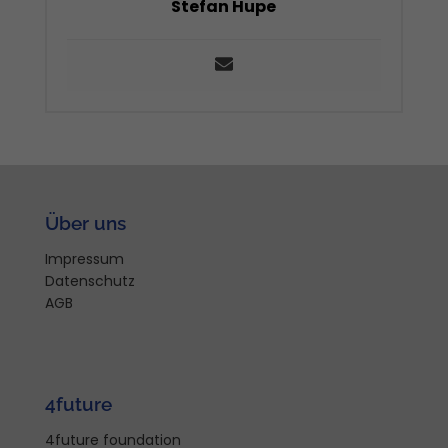
Stefan Hupe
Über uns
Impressum
Datenschutz
AGB
4future
4future foundation